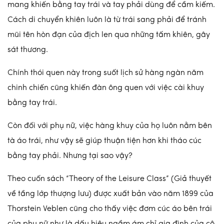
mang khiến bằng tay trái và tay phải dùng để cầm kiếm.
Cách di chuyển khiên luôn là từ trái sang phải để tránh
mũi tên hòn đạn của địch len qua những tấm khiên, gây
sát thương.
Chính thói quen này trong suốt lịch sử hàng ngàn năm
chinh chiến cũng khiến đàn ông quen với việc cài khuy
bằng tay trái.
Còn đối với phụ nữ, việc hàng khuy của họ luôn nằm bên
tà áo trái, như vậy sẽ giúp thuận tiện hơn khi tháo cúc
bằng tay phải. Nhưng tại sao vậy?
Theo cuốn sách “Theory of the Leisure Class” (Giả thuyết
về tầng lớp thượng lưu) được xuất bản vào năm 1899 của
Thorstein Veblen cũng cho thấy việc đơm cúc áo bên trái
của phụ nữ như là dấu hiệu ngầm ám chỉ gia đình của cô