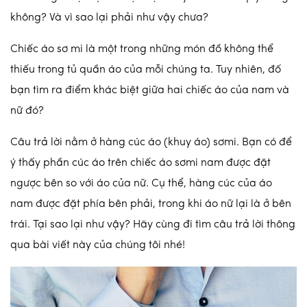
không? Và vì sao lại phải như vậy chưa?
Chiếc áo sơ mi là một trong những món đồ không thể
thiếu trong tủ quần áo của mỗi chúng ta. Tuy nhiên, đố
bạn tìm ra điểm khác biệt giữa hai chiếc áo của nam và
nữ đó?
Câu trả lời nằm ở hàng cúc áo (khuy áo) sơmi. Bạn có để
ý thấy phần cúc áo trên chiếc áo sơmi nam được đặt
ngược bên so với áo của nữ. Cụ thể, hàng cúc của áo
nam được đặt phía bên phải, trong khi áo nữ lại là ở bên
trái. Tại sao lại như vậy? Hãy cùng đi tìm câu trả lời thông
qua bài viết này của chúng tôi nhé!