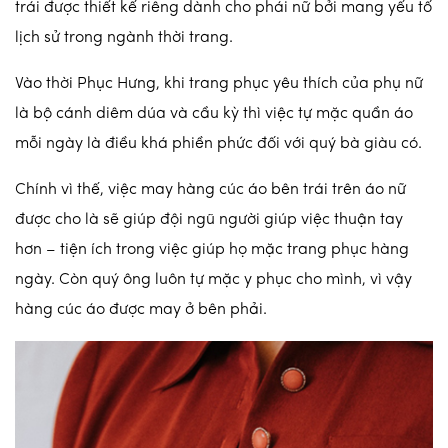
trái được thiết kế riêng dành cho phái nữ bởi mang yếu tố
lịch sử trong ngành thời trang.
Vào thời Phục Hưng, khi trang phục yêu thích của phụ nữ
là bộ cánh diêm dúa và cầu kỳ thì việc tự mặc quần áo
mỗi ngày là điều khá phiền phức đối với quý bà giàu có.
Chính vì thế, việc may hàng cúc áo bên trái trên áo nữ
được cho là sẽ giúp đội ngũ người giúp việc thuận tay
hơn – tiện ích trong việc giúp họ mặc trang phục hàng
ngày. Còn quý ông luôn tự mặc y phục cho mình, vì vậy
hàng cúc áo được may ở bên phải.