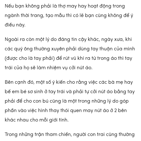
Nếu bạn không phải là thợ may hay hoạt động trong
ngành thời trang, tạo mẫu thì có lẽ bạn cũng không để ý
điều này.
Ngoài ra còn một lý do đáng tin cậy khác, ngày xưa, khi
các quý ông thường xuyên phải dùng tay thuận của mình
(được cho là tay phải) để rút vũ khí ra từ trong áo thì tay
trái của họ sẽ làm nhiệm vụ cởi nút áo.
Bên cạnh đó, một số ý kiến cho rằng việc các bà mẹ hay
bế em bé sơ sinh ở tay trái và phải tự cởi nút áo bằng tay
phải để cho con bú cũng là một trong những lý do góp
phần vào việc hình thay thói quen may nút áo ở 2 bên
khác nhau cho mỗi giới tính.
Trong những trận tham chiến, người con trai cũng thường