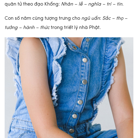
quân tử theo đạo Khổng:
Nhân – lễ – nghĩa – trí – tín
.
Con số năm cũng tượng trưng cho
ngũ uẩn
:
Sắc – thọ –
tưởng – hành – thức
trong triết lý nhà Phật.