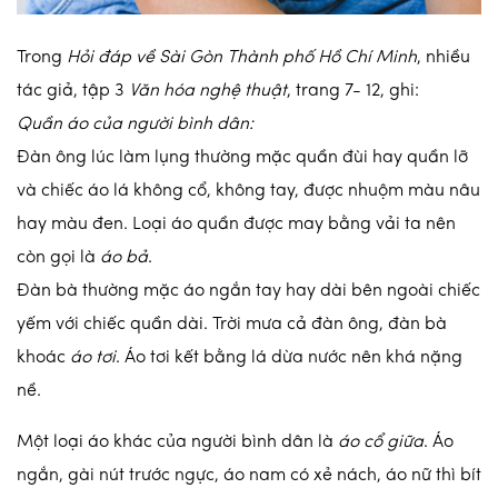
Trong
Hỏi đáp về Sài Gòn Thành phố Hồ Chí Minh
, nhiều
tác giả, tập 3
Văn hóa nghệ thuật
, trang 7- 12, ghi:
Quần áo của người bình dân:
Đàn ông lúc làm lụng thường mặc quần đùi hay quần lỡ
và chiếc áo lá không cổ, không tay, được nhuộm màu nâu
hay màu đen. Loại áo quần được may bằng vải ta nên
còn gọi là
áo bả
.
Đàn bà thường mặc áo ngắn tay hay dài bên ngoài chiếc
yếm với chiếc quần dài. Trời mưa cả đàn ông, đàn bà
khoác
áo tơi
. Áo tơi kết bằng lá dừa nước nên khá nặng
nề.
Một loại áo khác của người bình dân là
áo cổ giữa
. Áo
ngắn, gài nút trước ngực, áo nam có xẻ nách, áo nữ thì bít