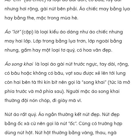
nhưng hơi rộng, gài nút bên phải. Áo chiếc may bằng lụa
hay bằng the, mặc trong mùa hè.
Áo “lót”
(cặp) là loại kiểu áo dáng như áo chiếc nhưng
may hai lớp. Lớp trong bằng lụa trơn, lớp ngoài bằng
nhung, gấm hay một loại tơ quý, có hoa văn đẹp.
Áo song khai
là loại áo gài nút trước ngực, tay dài, rộng,
có bâu hoặc không có bâu, vạt sau được xẻ lên tới lung
còn hai bên tà thì kín bít nên gọi là “song khai” (tức là mở
phía trước và mở phía sau). Người mặc áo song khai
thường đội nón chóp, đi giày mã vĩ.
Nút áo rất quý. Áo ngắn thường kết nút đẹp. Nút đẹp
bằng ốc xà cừ nên gọi là nút “ốc”. Cũng có trường hợp
dùng nút hột. Nút hột thường bằng vàng, thau, ngà