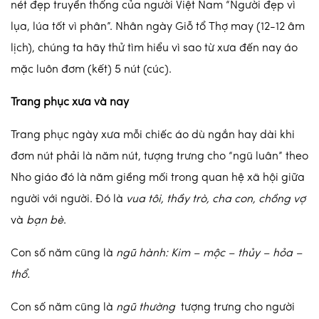
nét đẹp truyền thống của người Việt Nam “Người đẹp vì
lụa, lúa tốt vì phân”. Nhân ngày Giỗ tổ Thợ may (12-12 âm
lịch), chúng ta hãy thử tìm hiểu vì sao từ xưa đến nay áo
mặc luôn đơm (kết) 5 nút (cúc).
Trang phục xưa và nay
Trang phục ngày xưa mỗi chiếc áo dù ngắn hay dài khi
đơm nút phải là năm nút, tượng trưng cho “ngũ luân” theo
Nho giáo đó là năm giềng mối trong quan hệ xã hội giữa
người với người. Đó là
vua tôi, thầy trò, cha con, chồng vợ
và
bạn bè
.
Con số năm cũng là
ngũ hành: Kim – mộc – thủy – hỏa –
thổ.
Con số năm cũng là
ngũ thường
tượng trưng cho người