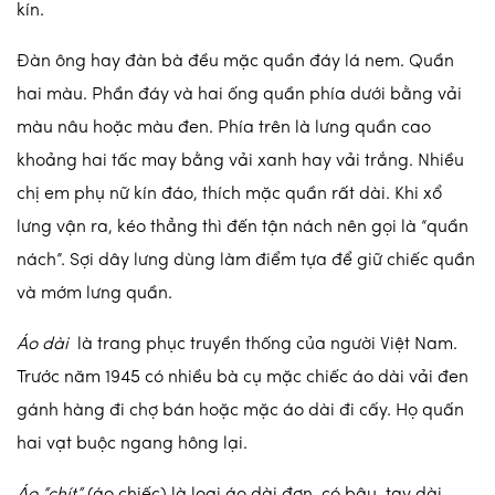
kín.
Đàn ông hay đàn bà đều mặc quần đáy lá nem. Quần
hai màu. Phần đáy và hai ống quần phía dưới bằng vải
màu nâu hoặc màu đen. Phía trên là lưng quần cao
khoảng hai tấc may bằng vải xanh hay vải trắng. Nhiều
chị em phụ nữ kín đáo, thích mặc quần rất dài. Khi xổ
lưng vận ra, kéo thẳng thì đến tận nách nên gọi là “quần
nách”. Sợi dây lưng dùng làm điểm tựa để giữ chiếc quần
và mớm lưng quần.
Áo dài
là trang phục truyền thống của người Việt Nam.
Trước năm 1945 có nhiều bà cụ mặc chiếc áo dài vải đen
gánh hàng đi chợ bán hoặc mặc áo dài đi cấy. Họ quấn
hai vạt buộc ngang hông lại.
Áo “chít”
(áo chiếc) là loại áo dài đơn, có bâu, tay dài