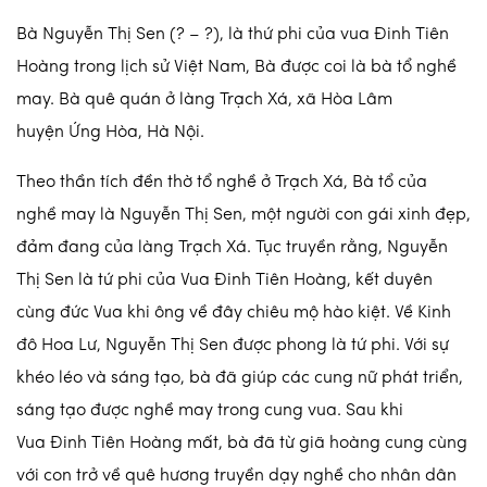
Bà Nguyễn Thị Sen (? – ?), là thứ phi của vua Đinh Tiên
Hoàng trong lịch sử Việt Nam, Bà được coi là bà tổ nghề
may. Bà quê quán ở làng Trạch Xá, xã Hòa Lâm
huyện Ứng Hòa, Hà Nội.
Theo thần tích đền thờ tổ nghề ở Trạch Xá, Bà tổ của
nghề may là Nguyễn Thị Sen, một người con gái xinh đẹp,
đảm đang của làng Trạch Xá. Tục truyền rằng, Nguyễn
Thị Sen là tứ phi của Vua Đinh Tiên Hoàng, kết duyên
cùng đức Vua khi ông về đây chiêu mộ hào kiệt. Về Kinh
đô Hoa Lư, Nguyễn Thị Sen được phong là tứ phi. Với sự
khéo léo và sáng tạo, bà đã giúp các cung nữ phát triển,
sáng tạo được nghề may trong cung vua. Sau khi
Vua Đinh Tiên Hoàng mất, bà đã từ giã hoàng cung cùng
với con trở về quê hương truyền dạy nghề cho nhân dân