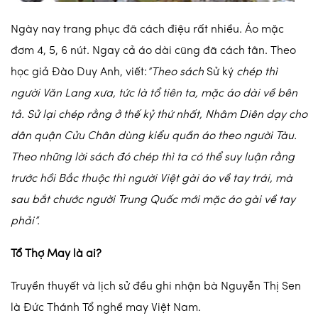
Ngày nay trang phục đã cách điệu rất nhiều. Áo mặc
đơm 4, 5, 6 nút. Ngay cả áo dài cũng đã cách tân. Theo
học giả Đào Duy Anh, viết:
“Theo sách
Sử ký
chép thì
người Văn Lang xưa, tức là tổ tiên ta, mặc áo dài về bên
tả. Sử lại chép rằng ở thế kỷ thứ nhất, Nhâm Diên dạy cho
dân quận Cửu Chân dùng kiểu quần áo theo người Tàu.
Theo những lời sách đó chép thì ta có thể suy luận rằng
trước hồi Bắc thuộc thì người Việt gài áo về tay trái, mà
sau bắt chước người Trung Quốc mới mặc áo gài về tay
phải”.
Tổ Thợ May là ai?
Truyền thuyết và lịch sử đều ghi nhận bà Nguyễn Thị Sen
là Đức Thánh Tổ nghề may Việt Nam.