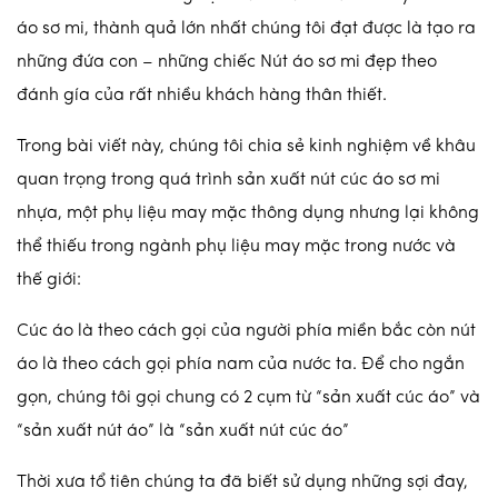
áo sơ mi, thành quả lớn nhất chúng tôi đạt được là tạo ra
những đứa con – những chiếc Nút áo sơ mi đẹp theo
đánh gía của rất nhiều khách hàng thân thiết.
Trong bài viết này, chúng tôi chia sẻ kinh nghiệm về khâu
quan trọng trong quá trình sản xuất nút cúc áo sơ mi
nhựa, một phụ liệu may mặc thông dụng nhưng lại không
thể thiếu trong ngành phụ liệu may mặc trong nước và
thế giới:
Cúc áo là theo cách gọi của người phía miền bắc còn nút
áo là theo cách gọi phía nam của nước ta. Để cho ngắn
gọn, chúng tôi gọi chung có 2 cụm từ “sản xuất cúc áo” và
“sản xuất nút áo” là “sản xuất nút cúc áo”
Thời xưa tổ tiên chúng ta đã biết sử dụng những sợi đay,