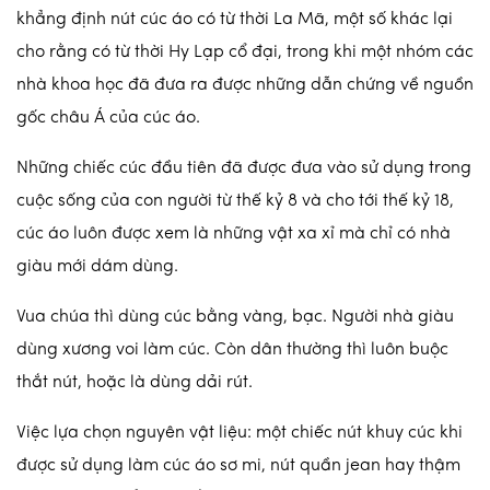
khẳng định nút cúc áo có từ thời La Mã, một số khác lại
cho rằng có từ thời Hy Lạp cổ đại, trong khi một nhóm các
nhà khoa học đã đưa ra được những dẫn chứng về nguồn
gốc châu Á của cúc áo.
Những chiếc cúc đầu tiên đã được đưa vào sử dụng trong
cuộc sống của con người từ thế kỷ 8 và cho tới thế kỷ 18,
cúc áo luôn được xem là những vật xa xỉ mà chỉ có nhà
giàu mới dám dùng.
Vua chúa thì dùng cúc bằng vàng, bạc. Người nhà giàu
dùng xương voi làm cúc. Còn dân thường thì luôn buộc
thắt nút, hoặc là dùng dải rút.
Việc lựa chọn nguyên vật liệu: một chiếc nút khuy cúc khi
được sử dụng làm cúc áo sơ mi, nút quần jean hay thậm